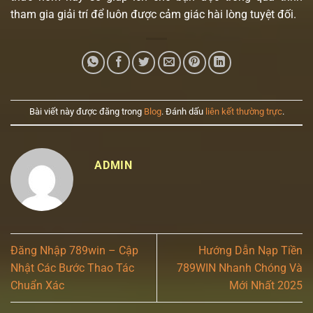
tham gia giải trí để luôn được cảm giác hài lòng tuyệt đối.
Bài viết này được đăng trong
Blog
. Đánh dấu
liên kết thường trực
.
ADMIN
Đăng Nhập 789win – Cập
Hướng Dẫn Nạp Tiền
Nhật Các Bước Thao Tác
789WIN Nhanh Chóng Và
Chuẩn Xác
Mới Nhất 2025