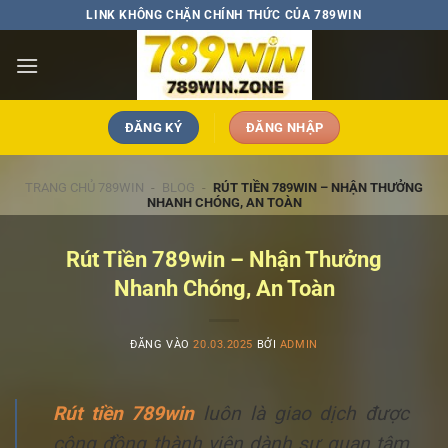
Bỏ
LINK KHÔNG CHẶN CHÍNH THỨC CỦA 789WIN
qua
nội
dung
ĐĂNG KÝ
ĐĂNG NHẬP
TRANG CHỦ 789WIN
-
BLOG
-
RÚT TIỀN 789WIN – NHẬN THƯỞNG
NHANH CHÓNG, AN TOÀN
Rút Tiền 789win – Nhận Thưởng
Nhanh Chóng, An Toàn
ĐĂNG VÀO
20.03.2025
BỞI
ADMIN
Rút tiền 789win
luôn là giao dịch được
cộng đồng thành viên dành sự quan tâm