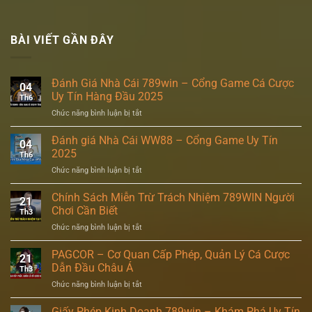
BÀI VIẾT GẦN ĐÂY
Đánh Giá Nhà Cái 789win – Cổng Game Cá Cược
04
Uy Tín Hàng Đầu 2025
Th6
ở
Chức năng bình luận bị tắt
Đánh
Giá
Đánh giá Nhà Cái WW88 – Cổng Game Uy Tín
04
Nhà
2025
Th6
Cái
ở
Chức năng bình luận bị tắt
789win
Đánh
–
giá
Chính Sách Miễn Trừ Trách Nhiệm 789WIN Người
Cổng
21
Nhà
Game
Chơi Cần Biết
Th3
Cái
Cá
ở
Chức năng bình luận bị tắt
WW88
Cược
Chính
–
Uy
Sách
PAGCOR – Cơ Quan Cấp Phép, Quản Lý Cá Cược
Cổng
Tín
21
Miễn
Game
Dẫn Đầu Châu Á
Hàng
Th3
Trừ
Uy
Đầu
ở
Chức năng bình luận bị tắt
Trách
Tín
2025
PAGCOR
Nhiệm
2025
–
Giấy Phép Kinh Doanh 789win – Khám Phá Uy Tín
789WIN