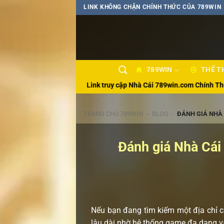
Bỏ
LINK KHÔNG CHẶN CHÍNH THỨC CỦA 789WIN
qua
nội
dung
789WIN
THỂ T
Link truy cập Nhà Cái 789win.com Chính Thức
SINH N
TRANG CHỦ 789WIN
-
BLOG
-
ĐÁNH GIÁ NHÀ 
Đánh giá Nhà Cá
Nếu bạn đang tìm kiếm một địa chỉ c
lâu dài nhờ hệ thống game đa dạng và