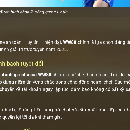
ược bình chọn là cổng game uy tín
 an toàn – uy tín – hiện đại,
WW88
chính là lựa chọn đáng ti
rình giải trí trực tuyến năm 2025.
h bạch tuyệt đối
i
đánh giá nhà cái WW88
chính là cơ chế thanh toán. Tốc độ tr
o dựng niềm tin vững chắc trong cộng đồng người chơi. Sau mỗ
 chuyển về tài khoản ngay lập tức, đảm bảo không có bất kỳ sa
 bạch, rõ ràng trên từng trò chơi và cập nhật trực tiếp trên h
quyền lợi tối đa khi tham gia.