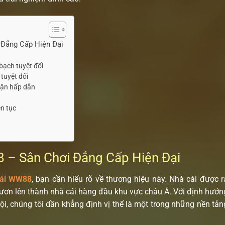
 Đẳng Cấp Hiện Đại
ạch tuyệt đối
tuyệt đối
uận hấp dẫn
ên tục
 – Sân Chơi Đẳng Cấp Hiện Đại
cái WW88
, bạn cần hiểu rõ về thương hiệu này. Nhà cái được r
ơn lên thành nhà cái hàng đầu khu vực châu Á. Với định hướn
rội, chúng tôi dần khẳng định vị thế là một trong những nền tản