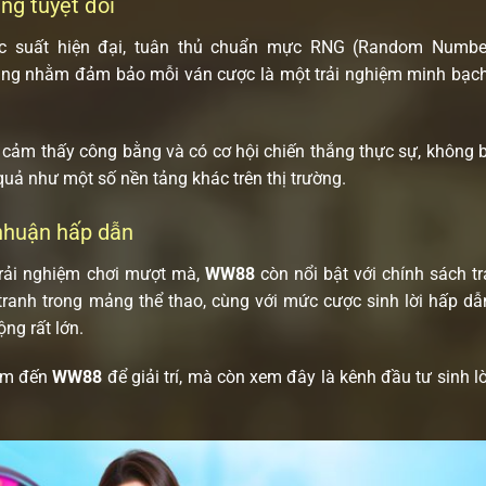
ng tuyệt đối
 suất hiện đại, tuân thủ chuẩn mực RNG (Random Numbe
bằng nhằm đảm bảo mỗi ván cược là một trải nghiệm minh bạch
 cảm thấy công bằng và có cơ hội chiến thắng thực sự, không b
quả như một số nền tảng khác trên thị trường.
nhuận hấp dẫn
trải nghiệm chơi mượt mà,
WW88
còn nổi bật với chính sách tr
tranh trong mảng thể thao, cùng với mức cược sinh lời hấp dẫ
ng rất lớn.
tìm đến
WW88
để giải trí, mà còn xem đây là kênh đầu tư sinh lờ