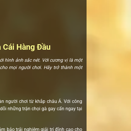
à Cái Hàng Đầu
 hình ảnh sắc nét. Với cương vị là một
cho mọi người chơi. Hãy trở thành một
àn người chơi từ khắp châu Á. Với công
o dõi những trận chọi gà gay cấn ngay tại
m bảo trải nghiệm giải trí đỉnh cao cho