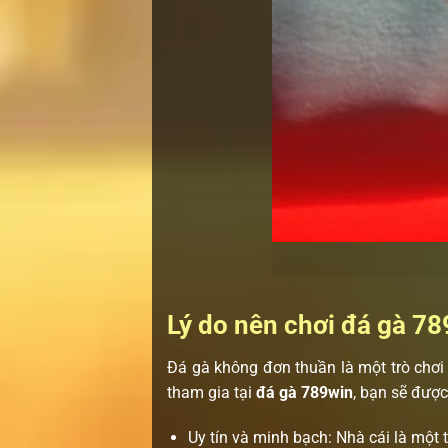
Lý do nên chơi đá gà 7
Đá gà không đơn thuần là một trò chơi 
tham gia tại
đá gà 789win
, bạn sẽ được
Uy tín và minh bạch: Nhà cái là mộ