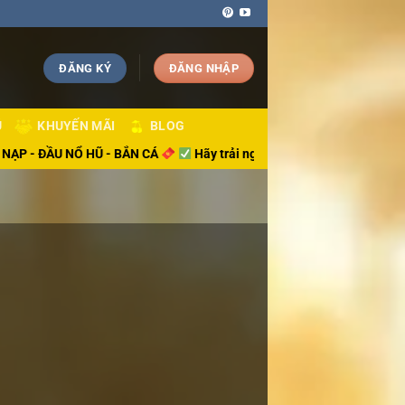
ĐĂNG KÝ
ĐĂNG NHẬP
Ũ
KHUYẾN MÃI
BLOG
N CÁ
Hãy trải nghiệm sự khác biệt tại 789win - tốc độ xử lý nhanh