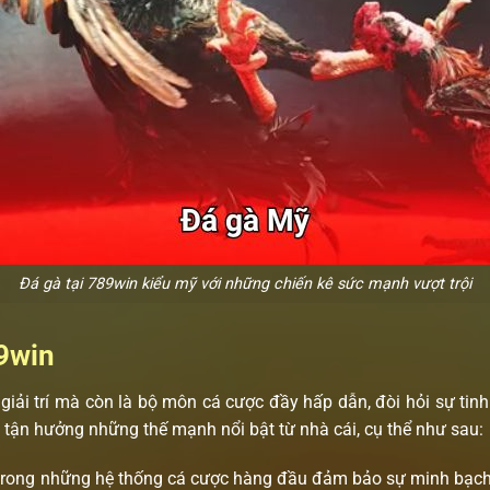
Đá gà tại 789win kiểu mỹ với những chiến kê sức mạnh vượt trội
89win
giải trí mà còn là bộ môn cá cược đầy hấp dẫn, đòi hỏi sự tinh 
 tận hưởng những thế mạnh nổi bật từ nhà cái, cụ thể như sau:
t trong những hệ thống cá cược hàng đầu đảm bảo sự minh bạch