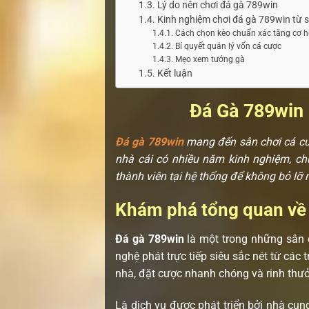
Lý do nên chơi đá gà 789win
Kinh nghiệm chơi đá gà 789win từ s
Cách chọn kèo chuẩn xác tăng cơ h
Bí quyết quản lý vốn cá cược
Mẹo xem tướng gà
Kết luận
Đá Gà 789win 
Đá gà 789win
mang đến sân chơi cá cượ
nhà cái có nhiều năm kinh nghiệm, ch
thành viên tại hệ thống để không bỏ lỡ
Khám phá tổng quan về
Đá gà 789win
là một trong những sân c
nghệ phát trực tiếp siêu sắc nét từ các 
nhà, đặt cược nhanh chóng và rinh thư
Là dịch vụ được phát triển bởi nhà cun