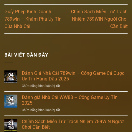
Giấy Phép Kinh Doanh
Chính Sách Miễn Trừ Trách
789win – Khám Phá Uy Tín
Nhiệm 789WIN Người Chơi
Của Nhà Cái
Cần Biết
BÀI VIẾT GẦN ĐÂY
Đánh Giá Nhà Cái 789win – Cổng Game Cá Cược
04
Uy Tín Hàng Đầu 2025
Th6
ở
Chức năng bình luận bị tắt
Đánh
Giá
Đánh giá Nhà Cái WW88 – Cổng Game Uy Tín
04
Nhà
2025
Th6
Cái
ở
Chức năng bình luận bị tắt
789win
Đánh
–
giá
Chính Sách Miễn Trừ Trách Nhiệm 789WIN Người
Cổng
21
Nhà
Game
Chơi Cần Biết
Th3
Cái
Cá