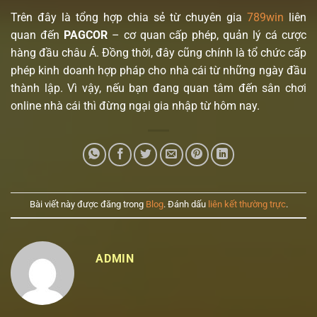
Trên đây là tổng hợp chia sẻ từ chuyên gia
789win
liên
quan đến
PAGCOR
– cơ quan cấp phép, quản lý cá cược
hàng đầu châu Á. Đồng thời, đây cũng chính là tổ chức cấp
phép kinh doanh hợp pháp cho nhà cái từ những ngày đầu
thành lập. Vì vậy, nếu bạn đang quan tâm đến sân chơi
online nhà cái thì đừng ngại gia nhập từ hôm nay.
Bài viết này được đăng trong
Blog
. Đánh dấu
liên kết thường trực
.
ADMIN