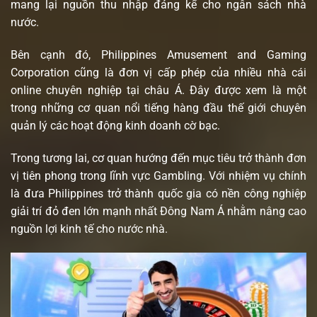
mang lại nguồn thu nhập đáng kể cho ngân sách nhà
nước.
Bên cạnh đó, Philippines Amusement and Gaming
Corporation cũng là đơn vị cấp phép của nhiều nhà cái
online chuyên nghiệp tại châu Á. Đây được xem là một
trong những cơ quan nổi tiếng hàng đầu thế giới chuyên
quản lý các hoạt động kinh doanh cờ bạc.
Trong tương lai, cơ quan hướng đến mục tiêu trở thành đơn
vị tiên phong trong lĩnh vực Gambling. Với nhiệm vụ chính
là đưa Philippines trở thành quốc gia có nền công nghiệp
giải trí đỏ đen lớn mạnh nhất Đông Nam Á nhằm nâng cao
nguồn lợi kinh tế cho nước nhà.