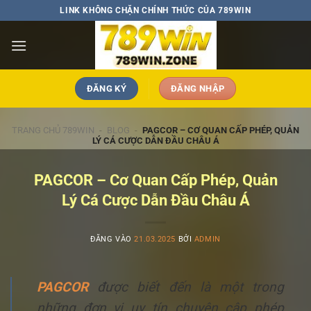
Bỏ
LINK KHÔNG CHẶN CHÍNH THỨC CỦA 789WIN
qua
nội
dung
ĐĂNG KÝ
ĐĂNG NHẬP
TRANG CHỦ 789WIN
-
BLOG
-
PAGCOR – CƠ QUAN CẤP PHÉP, QUẢN
LÝ CÁ CƯỢC DẪN ĐẦU CHÂU Á
PAGCOR – Cơ Quan Cấp Phép, Quản
Lý Cá Cược Dẫn Đầu Châu Á
ĐĂNG VÀO
21.03.2025
BỞI
ADMIN
PAGCOR
được biết đến là một trong
những đơn vị uy tín chuyên cập phép