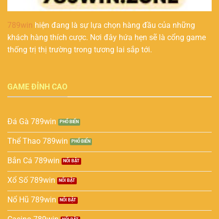
789win
hiện đang là sự lựa chọn hàng đầu của những
khách hàng thích cược. Nơi đây hứa hẹn sẽ là cổng game
thống trị thị trường trong tương lai sắp tới.
GAME ĐỈNH CAO
Đá Gà 789win
Thể Thao 789win
Bắn Cá 789win
Xổ Số 789win
Nổ Hũ 789win