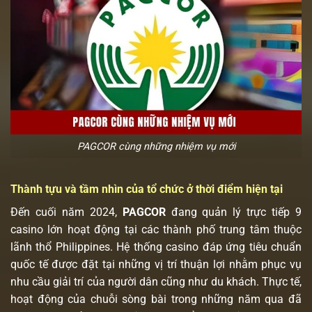
PAGCOR cùng những nhiệm vụ mới
Thành tựu và tầm nhìn của tổ chức ở thời điểm hiện tại
Đến cuối năm 2024,
PAGCOR
đang quản lý trực tiếp 9
casino lớn hoạt động tại các thành phố trung tâm thuộc
lãnh thổ Philippines. Hệ thống casino đáp ứng tiêu chuẩn
quốc tế được đặt tại những vị trí thuận lợi nhằm phục vụ
nhu cầu giải trí của người dân cũng như du khách. Thực tế,
hoạt động của chuỗi sòng bài trong những năm qua đã