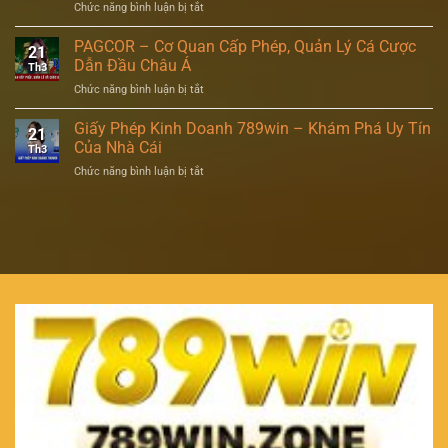
ở
Chức năng bình luận bị tắt
WW88
Cược
Chính
–
Uy
Sách
PAGCOR – Cơ Quan Cấp Phép, Quản Lý Cá Cược
Cổng
Tín
21
Miễn
Game
Dẫn Đầu Châu Á
Hàng
Th3
Trừ
Uy
Đầu
ở
Chức năng bình luận bị tắt
Trách
Tín
2025
PAGCOR
Nhiệm
2025
–
Giấy Phép Kinh Doanh 789win – Khám Phá Uy Tín
789WIN
21
Cơ
Người
Của Nhà Cái
Th3
Quan
Chơi
ở
Chức năng bình luận bị tắt
Cấp
Cần
Giấy
Phép,
Biết
Phép
Quản
Kinh
Lý
Doanh
Cá
789win
Cược
–
Dẫn
Khám
Đầu
Phá
Châu
Uy
Á
Tín
Của
Nhà
Cái