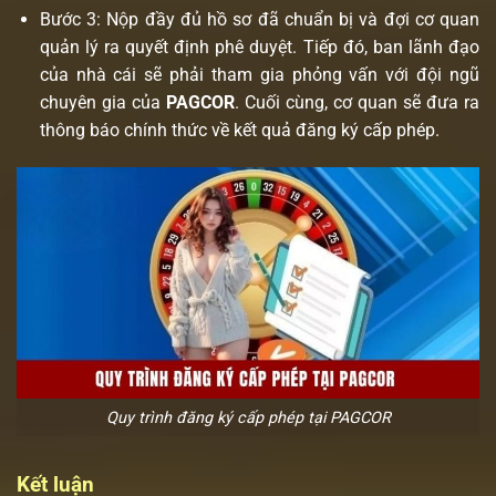
Bước 3: Nộp đầy đủ hồ sơ đã chuẩn bị và đợi cơ quan
quản lý ra quyết định phê duyệt. Tiếp đó, ban lãnh đạo
của nhà cái sẽ phải tham gia phỏng vấn với đội ngũ
chuyên gia của
PAGCOR
. Cuối cùng, cơ quan sẽ đưa ra
thông báo chính thức về kết quả đăng ký cấp phép.
Quy trình đăng ký cấp phép tại PAGCOR
Kết luận