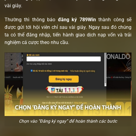
vài giây.
Thường thì thông báo
đăng ký 789Win
thành công sẽ
được gửi tới hội viên chỉ sau vài giây. Ngay sau đó chúng
ta có thể đăng nhập, tiến hành giao dịch nạp vốn và trải
nghiệm cá cược theo nhu cầu.
Chọn vào “Đăng ký ngay” để hoàn thành các bước