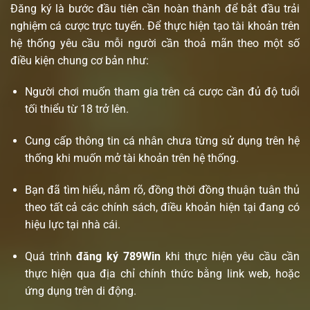
Đăng ký là bước đầu tiên cần hoàn thành để bắt đầu trải
nghiệm cá cược trực tuyến. Để thực hiện tạo tài khoản trên
hệ thống yêu cầu mỗi người cần thoả mãn theo một số
điều kiện chung cơ bản như:
Người chơi muốn tham gia trên cá cược cần đủ độ tuổi
tối thiểu từ 18 trở lên.
Cung cấp thông tin cá nhân chưa từng sử dụng trên hệ
thống khi muốn mở tài khoản trên hệ thống.
Bạn đã tìm hiểu, nắm rõ, đồng thời đồng thuận tuân thủ
theo tất cả các chính sách, điều khoản hiện tại đang có
hiệu lực tại nhà cái.
Quá trình
đăng ký 789Win
khi thực hiện yêu cầu cần
thực hiện qua địa chỉ chính thức bằng link web, hoặc
ứng dụng trên di động.