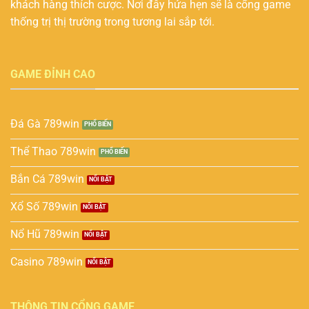
khách hàng thích cược. Nơi đây hứa hẹn sẽ là cổng game
thống trị thị trường trong tương lai sắp tới.
GAME ĐỈNH CAO
Đá Gà 789win
Thể Thao 789win
Bắn Cá 789win
Xổ Số 789win
Nổ Hũ 789win
Casino 789win
THÔNG TIN CỔNG GAME