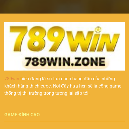
Doanh
Cá
789win
Cược
–
Dẫn
Khám
Đầu
Phá
Châu
Uy
Á
Tín
Của
Nhà
Cái
789win
hiện đang là sự lựa chọn hàng đầu của những
khách hàng thích cược. Nơi đây hứa hẹn sẽ là cổng game
thống trị thị trường trong tương lai sắp tới.
GAME ĐỈNH CAO